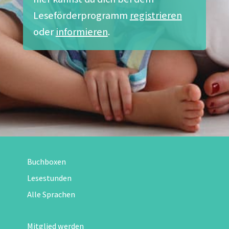
Leseförderprogramm
registrieren
oder
informieren
.
Buchboxen
Lesestunden
Alle Sprachen
Mitglied werden