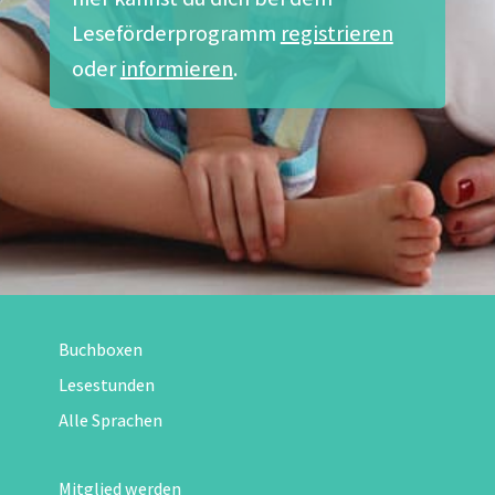
Leseförderprogramm
registrieren
oder
informieren
.
Buchboxen
Lesestunden
Alle Sprachen
Mitglied werden