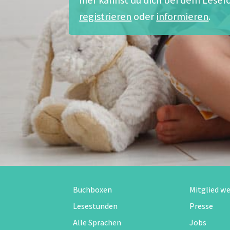
registrieren
oder
informieren
.
Buchboxen
Mitglied w
Lesestunden
Presse
Alle Sprachen
Jobs