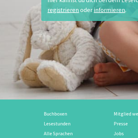
registrieren
oder
informieren
.
Buchboxen
Mitglied w
Lesestunden
Presse
Alle Sprachen
Jobs