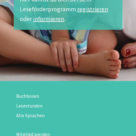
Leseförderprogramm
registrieren
oder
informieren
.
Buchboxen
Lesestunden
Alle Sprachen
Mitglied werden