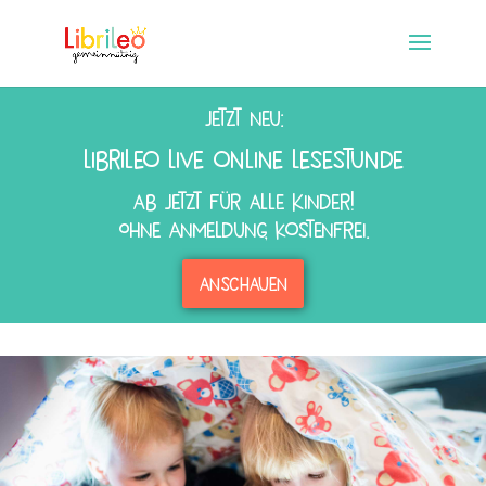
Jetzt neu:
Librileo Live online Lesestunde
ab jetzt für alle Kinder!
Ohne Anmeldung, kostenfrei.
anschauen