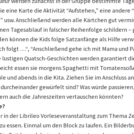
afür werden zunächst in der Gruppe bestimmte Tages
ie eine Karte die Aktivität “Aufstehen,” eine andere
n” usw. Anschließend werden alle Kärtchen gut vermi
nen Tagesablauf in falscher Reihenfolge schildern –
en können die Kids folge Satzanfänge als Hilfe ver
ch folgt …“, “Anschließend gehe ich mit Mama und P
e lustigen Quatsch-Geschichten werden garantiert di
lleicht essen sie morgens Spaghetti mit Tomatensoß
ule und abends in die Kita. Ziehen Sie im Anschluss a
 durcheinander gewürfelt sind? Was würde passieren,
dern auch die Jahreszeiten vertauschen könnten?
e?
 in der Librileo Vorleseveranstaltung zum Thema Zei
 zu essen. Einmal um den Block zu laufen. Ein Bilder