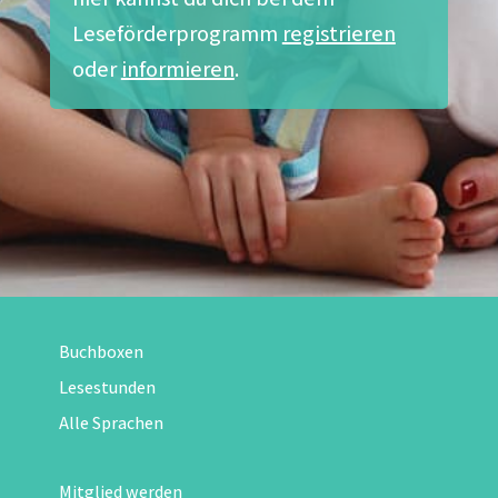
Leseförderprogramm
registrieren
oder
informieren
.
Buchboxen
Lesestunden
Alle Sprachen
Mitglied werden