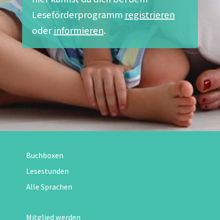
Leseförderprogramm
registrieren
oder
informieren
.
Buchboxen
Lesestunden
Alle Sprachen
Mitglied werden