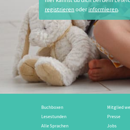
registrieren
oder
informieren
.
Buchboxen
Mitglied w
Lesestunden
Presse
Alle Sprachen
Jobs