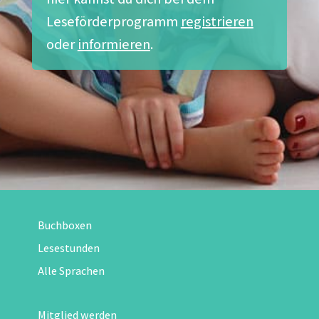
Leseförderprogramm
registrieren
oder
informieren
.
Buchboxen
Lesestunden
Alle Sprachen
Mitglied werden