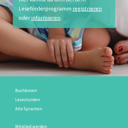
Leseförderprogramm
registrieren
oder
informieren
.
Buchboxen
Lesestunden
Alle Sprachen
Mitglied werden