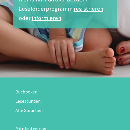
Leseförderprogramm
registrieren
oder
informieren
.
Buchboxen
Lesestunden
Alle Sprachen
Mitglied werden