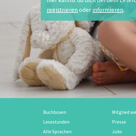
registrieren
oder
informieren
.
Buchboxen
Mitglied w
Lesestunden
Presse
Alle Sprachen
Jobs