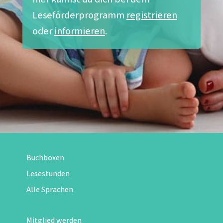
Leseförderprogramm
registrieren
oder
informieren
.
Buchboxen
Lesestunden
Alle Sprachen
Mitglied werden