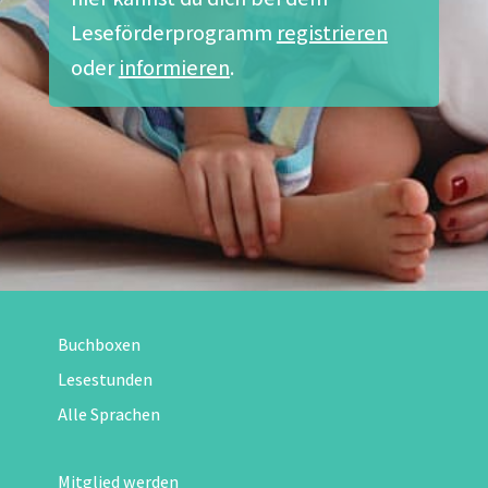
Leseförderprogramm
registrieren
oder
informieren
.
Buchboxen
Lesestunden
Alle Sprachen
Mitglied werden