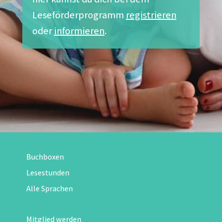
Leseförderprogramm
registrieren
oder
informieren
.
Buchboxen
Lesestunden
Alle Sprachen
Mitglied werden