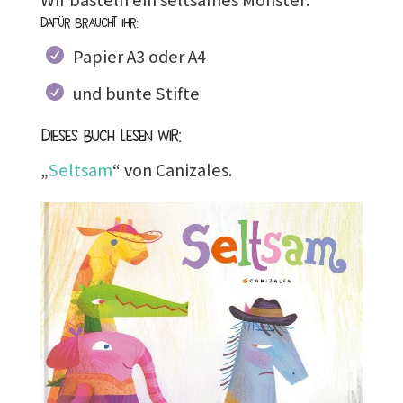
Wir basteln ein seltsames Monster:
Dafür braucht ihr:
Papier A3 oder A4
und bunte Stifte
Dieses Buch lesen wir:
„
Seltsam
“ von Canizales.