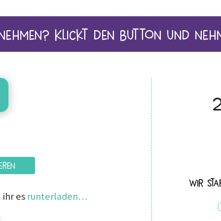
eilnehmen? Klickt den Button und neh
2
eren
Wir star
 ihr es
runterladen…