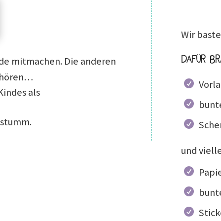
Wir bast
Dafür bra
unde mitmachen. Die anderen
 hören…
Vorla
Kindes als
bunte
e stumm.
Sche
und vielle
Papie
bunt
Stick