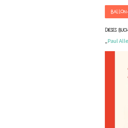
Ballon
Dieses Buch
„
Paul All