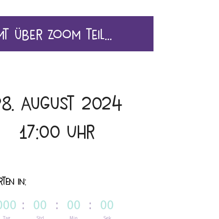
mt über Zoom teil…
8. August 2024
17:00 Uhr
ten in:
000
:
00
:
00
:
00
Tag
Std
Min
Sek