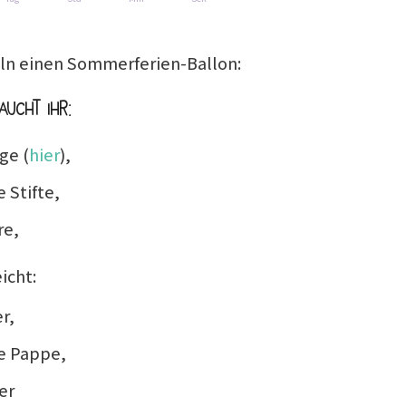
eln einen Sommerferien-Ballon:
ucht ihr:
ge (
hier
),
 Stifte,
re,
icht:
r,
e Pappe,
er