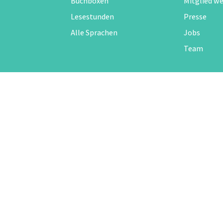
Buchboxen
Mitglied w
Lesestunden
Presse
Alle Sprachen
Jobs
Team